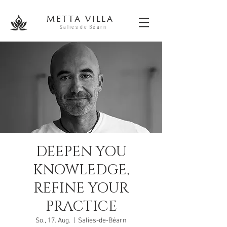
METTA V
ILLA
Salies
de
Béa
r
n
DEEPEN YOU
KNOWLEDGE,
REFINE YOUR
PRACTICE
So., 17. Aug.
  |  
Salies-de-Béarn