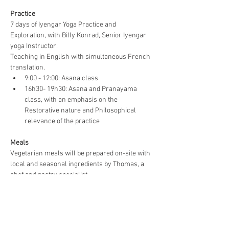
Practice
7 days of Iyengar Yoga Practice and 
Exploration, with Billy Konrad, Senior Iyengar 
yoga Instructor.
Teaching in English with simultaneous French 
translation.
9:00 - 12:00: Asana class
16h30- 19h30: Asana and Pranayama 
class, with an emphasis on the 
Restorative nature and Philosophical 
relevance of the practice
Meals
Vegetarian meals will be prepared on-site with 
local and seasonal ingredients by Thomas, a 
chef and pastry specialist.
7:30 - 8:15 Light breakfast
12:30 Lunch
20:00 Dinner
Props