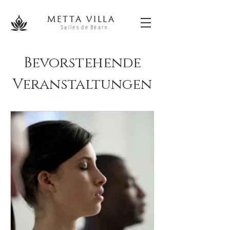
METTA V
ILLA
Salies
de
Béa
r
n
Bevorstehende
Veranstaltungen